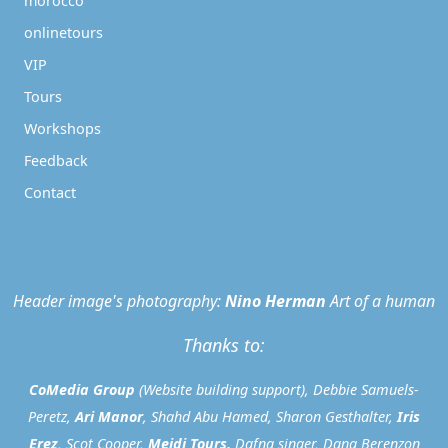
morocco
onlinetours
VIP
Tours
Workshops
Feedback
Contact
Header image's photography:
Nino Herman
Art of a human
Thanks to:
CoMedia Group
(Website building support), Debbie Samuels-
Peretz,
Ari Manor
, Shahd Abu Hamed, Sharon Gesthalter,
Iris
Erez
, Scot Cooper,
Mejdi Tours
,
Dafna singer, Dana Berenzon