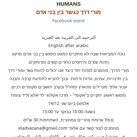
HUMANS
מורי דרך כגשר בין בני אדם
​Facebook event
الترجمه الى العربيه بعد العبرية
English after arabic
נוכח המציאות שבה לא מתקיים כמעט מפגש בין בני אדם מרקע
וזהות שונים והיחסים נותרים קשים ומרוחקים.
מורי הדרך, מוזמנים לגלות יחד כיצד אנו יכולים להוות גשר ומורי דרך
בין תרבויות, עמים, עדות ודתות. ובכך להביא לתודעת קרבה והבנה
עבור אלפי מטיילים מהארץ ומחו”ל ובקרב תושבים מקומיים רבים.
מפגש ראשון יתקיים ב”אקומי” – מרכז אקולוגי לדיאלוג (ליד צומת
אלמוג) ביום שני 14/12
בשעה 10:00 בבוקר עד 15:00
(כולל ארוחת צהריים צמחונית, השתתפות 30 ש”ח)
מוזמנים לצור קשר עם אלעד eladvazana@gmail.com
في حقيقتنا حيث يكون هناك نقص في اللقاء بين الناس المختلفين