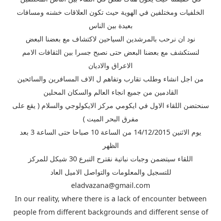
الخلفيات ومختلفين في الهوية حيث تكون العلاقات خشنه ومسافات
بعيدة بين الناس
نود ان نرحب بالمرشدين السياحين لاكتشاف مع بعضنا البعض
لنستكشف مع بعضنا البعض حتى نصبح جسرا بين الثقافات الامم
الاعراق والاديان
من اجل انشاء وطلب تقارب وتفاهم ل الاف المسافرين والسائحين
القادمين من جميع انجاء العالم والسكان المحلين
سنحتضن اللقاء الاول في ايكومي مركز الايكولوجي والسلام ( يقع على
مفرق البحر الميت )
يوم الاثنين 14/12/2015 من الساعة 10 صباحا حتى الساعة 3 بعد
الظهر
اللقاء سيتضمن وجبات نباتية نقترح التبرع 30 شيكل للمركز
للتسجيل والمعلومات والتواصل الاميل العاد
eladvazana@gmail.com
In our reality, where there is a lack of encounter between
people from different backgrounds and different sense of