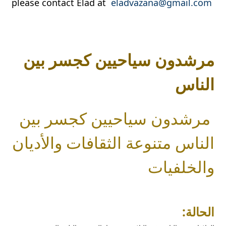
please contact Elad at
eladvazana@gmail.com
مرشدون سياحيين كجسر بين
الناس
مرشدون سياحيين كجسر بين
الناس متنوعة الثقافات والأديان
والخلفيات
​​
الحالة: