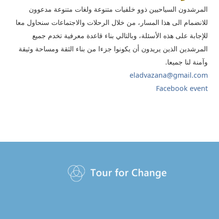
المرشدون السياحيين ذوو خلفيات متنوعة ولغات متنوعة مدعوون
للانضمام الى هذا المسار، من خلال الرحلات والاجتماعات سنحاول معا
للإجابة على هذه الأسئلة، وبالتالي بناء قاعدة معرفية تخدم جميع
المرشدين الذين يريدون أن يكونوا جزءا من بناء الثقة ومساحة وثيقة
وآمنة لنا جميعا.
eladvazana@gmail.com
​Facebook event