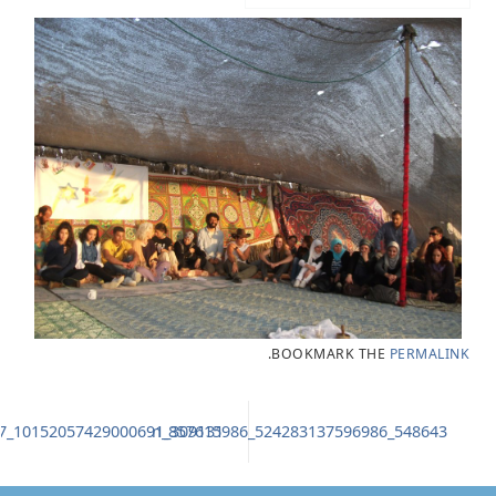
.
BOOKMARK THE
PERMALINK
309131_10152057429000691_157101867_n
548643_524283137596986_857615986_n