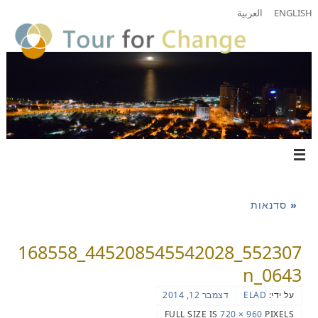
ENGLISH
العربية
«
סדנאות
552307_445208545542028_168558
0643_n
על ידי:
ELAD
דצמבר 12, 2014
FULL SIZE IS
960 × 720
PIXELS