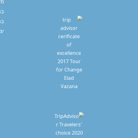
מש
בר
בר
יצ