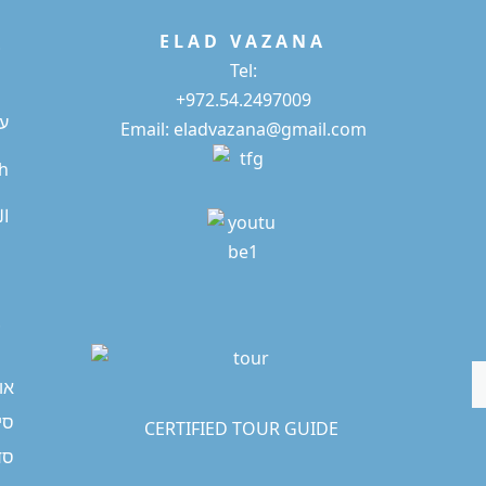
E L A D
V A Z A N A
*
Tel:
+972.54.2497009
ע
Email: eladvazana@gmail.com
sh
ال
*
או
סיו
CERTIFIED TOUR GUIDE
סד