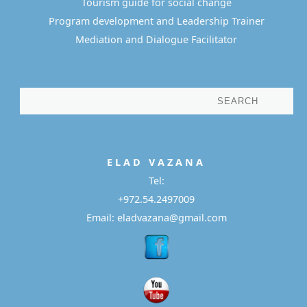
Tourism guide for social change
Program development and Leadership Trainer
Mediation and Dialogue Facilitator
E L A D
V A Z A N A
Tel:
+972.54.2497009
Email: eladvazana@gmail.com