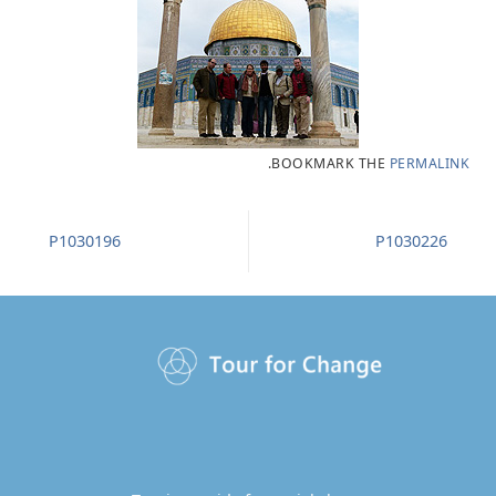
.
BOOKMARK THE
PERMALINK
P1030196
P1030226