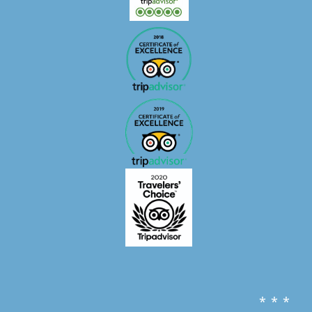
* * *