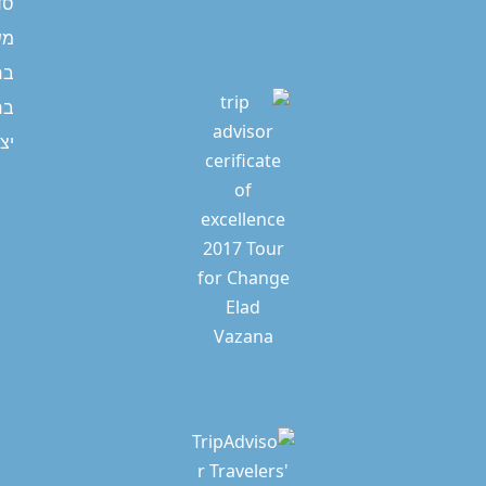
סד
מש
בר
בר
יצ