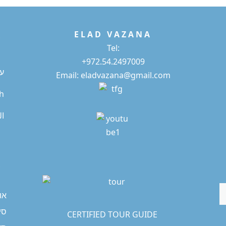
E L A D
V A Z A N A
*
Tel:
+972.54.2497009
ע
Email: eladvazana@gmail.com
sh
ال
*
או
סיו
CERTIFIED TOUR GUIDE