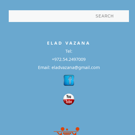
E L A D
V A Z A N A
Tel:
+972.54.2497009
Email: eladvazana@gmail.com