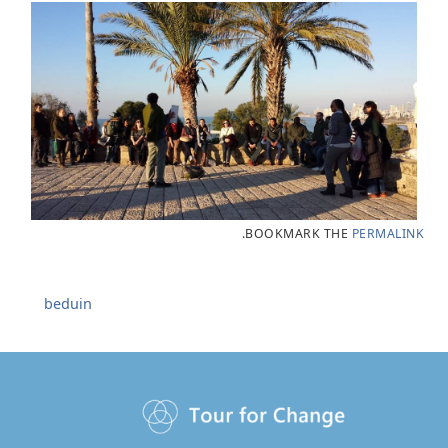
.
BOOKMARK THE
PERMALINK
beduin