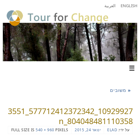
ENGLISH
العربية
«
משובים
10929927_577712412372342_3551
804048481110358_n
על ידי:
ELAD
ינואר 24, 2015
PIXELS
960 × 540
FULL SIZE IS