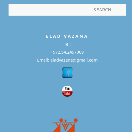
E L A D
V A Z A N A
Tel:
+972.54.2497009
Email: eladvazana@gmail.com